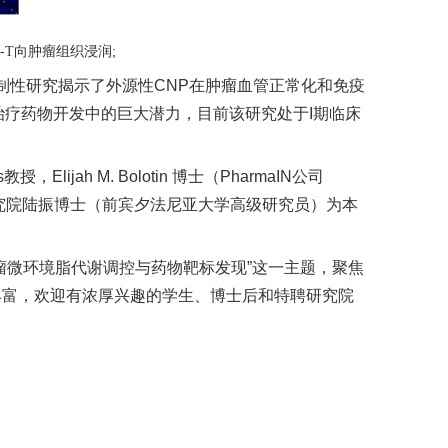
-T
向肿瘤组织浸润
;
制性研究揭示了外源性
CNP
在肿瘤血管正常化和免疫
治疗药物开发中的巨大潜力
，目前该研究处于
I
期临床
s
教授，
Elijah M. Bolotin
博士（
PharmaIN
公司
究院陆振博士（前宾夕法尼亚大学高级研究员）为本
瘤微环境脂代谢调控与药物靶标发现
”
这一主题，聚焦
丰富，欢迎有浓厚兴趣的学生、博士后和特聘研究院