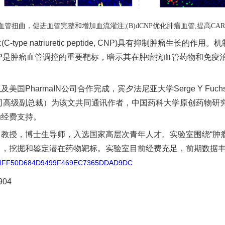
血管扭曲，促进血管完整和增加血流灌注
;(B)dCNP
优化肿瘤血管
,
提高
CAR
肽
(C-type natriuretic peptide, CNP)
具有抑制肿瘤生长的作用。机
P
是肿瘤血管调控的重要靶标，暗示其在肿瘤抗血管药物和免疫
以及美国
PharmaIN
公司合作完成，宾夕法尼亚大学
Serge Y Fuch
司高级副总裁）为该文共同通讯作者，中国药科大学原创药物研
动经费支持。
，教授，博士生导师，入选国家高层次青年人才。实验室围绕
“
肿
向，挖掘和鉴定潜在药物靶标。实验室目前经费充足，前期数据
rxx/04FF50D684D9499F469EC7365DDAD9DC
0904