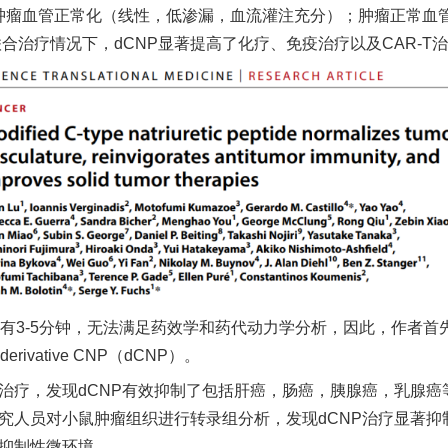
肿瘤血管正常化（线性，低渗漏，血流灌注充分）；肿瘤正常血
联合治疗情况下，
dCNP
显著提高了化疗、免疫治疗以及
CAR-T
治
有
3-5
分钟，无法满足药效学和药代动力学分析，因此，作者首
derivative CNP
（
dCNP
）。
治疗，发现
dCNP
有效抑制了包括肝癌，肠癌，胰腺癌，乳腺癌
究人员对小鼠肿瘤组织进行转录组分析，发现
dCNP
治疗显著抑
抑制性微环境。