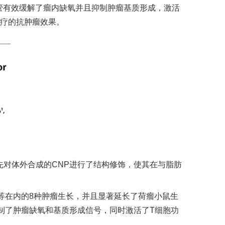
管有效缓解了瘤内缺氧并且抑制肿瘤基质形成，激活
疗的抗肿瘤效果。
先对体外合成的
CNP
进行了结构修饰，使其在与脂肪
等在内的
8
种肿瘤生长，并且显著延长了荷瘤小鼠生
制了肿瘤缺氧和基质形成信号，同时激活了
T
细胞功