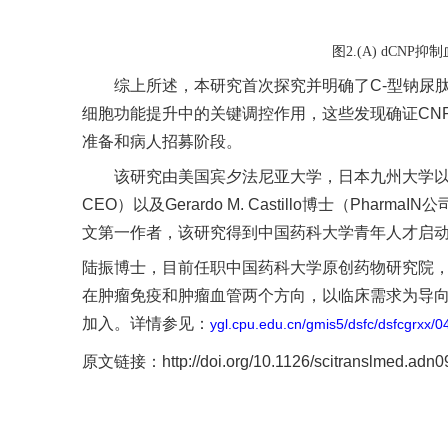
图
2.(A)
dCNP
抑制
综上所述，本研究首次探究并明确了
C-
型钠尿
细胞功能提升中的关键调控作用，这些发现确证
CN
准备和病人招募阶段。
该研究由美国宾夕法尼亚大学，日本九州大学
CEO
）以及
Gerardo M. Castillo
博士（
PharmaIN
公
文第一作者
，
该研究得到中国药科大学青年人才启
陆振博士，目前任职中国药科大学原创药物研究院
在肿瘤免疫和肿瘤血管两个方向，以临床需求为导
加入。详情参见：
ygl.cpu.edu.cn/gmis5/dsfc/dsfcg
原文链接
：
http://doi.org/10.1126/scitranslmed.adn