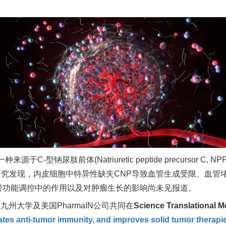
一种来源于
C-
型钠尿肽前体
(Natriuretic peptide precursor C, NP
研究发现，内皮细胞中特异性缺失
CNP
导致血管生成受限、血管
管功能调控中的作用以及对肿瘤生长的影响尚未见报道。
本九州大学及美国
PharmaIN
公司共同在
Science Translational M
ates anti-tumor immunity, and improves solid tumor therapi