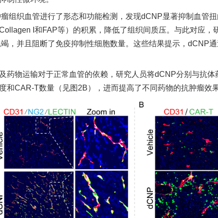
肿瘤组织血管进行了形态和功能检测，发现
dCNP
显著抑制血管扭
Collagen I
和
FAP
等）的积累，降低了组织间质压。与此对应，
耗竭，并且阻断了免疫抑制性细胞数量。这些结果提示，
dCNP
通
及药物运输对于正常血管的依赖，研究人员将
dCNP
分别与抗体
度和
CAR-T
数量（见图
2B
），进而提高了不同药物的抗肿瘤效