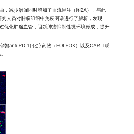
曲，减少渗漏同时增加了血流灌注（图
2A
），与此
研究人员对肿瘤组织中免疫图谱进行了解析，发现
过优化肿瘤血管，阻断肿瘤抑制性微环境形成，提升
药物
(anti-PD-1),
化疗药物（
FOLFOX
）以及
CAR-T
联
果。