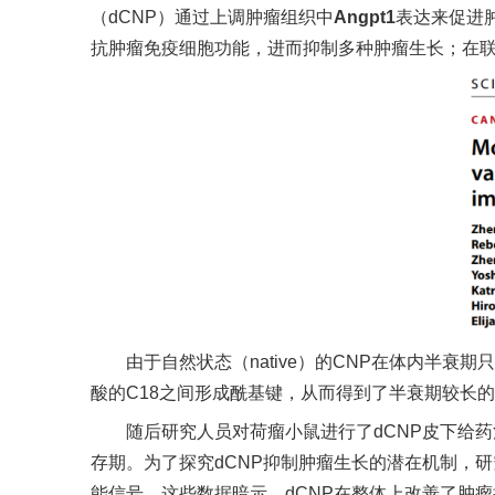
（
dCNP
）通过上调肿瘤组织中
Angpt1
表达来促进
抗肿瘤免疫细胞功能，进而抑制多种肿瘤生长；
在
由于自然状态（
native
）的
CNP
在体内半衰期只
酸的
C18
之间形成酰基键，从而得到了半衰期较长的
随后研究人员对荷瘤小鼠进行了
dCNP
皮下给药
存期。为了探究
dCNP
抑制肿瘤生长的潜在机制，研
能信号。这些数据暗示，
dCNP
在整体上改善了肿瘤