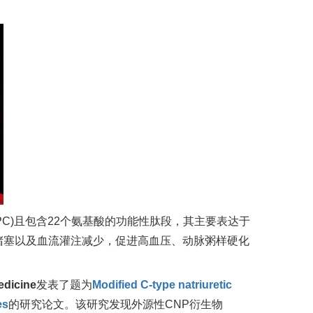
PC)
且包含
22
个氨基酸的功能性肽段，其主要表达于
堵塞以及血流灌注减少，促进高血压、动脉粥样硬化
edicine
发表了题为
Modified C-type natriuretic
es
的研究论文。该研究发现外源性
CNP
衍生物